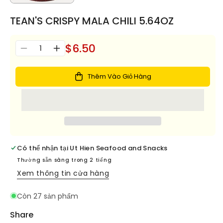
TEAN'S CRISPY MALA CHILI 5.64OZ
$6.50
Số
Giảm
Tăng
lượng
số
số
lượng
lượng
Thêm Vào Giỏ Hàng
cho
cho
TEAN&#39;S
TEAN&#39;S
CRISPY
CRISPY
MALA
MALA
CHILI
CHILI
5.64OZ
5.64OZ
Có thể nhận tại
Ut Hien Seafood and Snacks
Thường sẵn sàng trong 2 tiếng
Xem thông tin cửa hàng
Còn 27 sản phẩm
Share