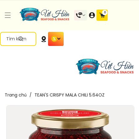
Đến Nội
0 mặt
0
Dung
hàng
Tìm kiếm
Trang chủ
/
TEAN'S CRISPY MALA CHILI 5.64OZ
Chuyển
Đến Thông
Tin Sản
Phẩm