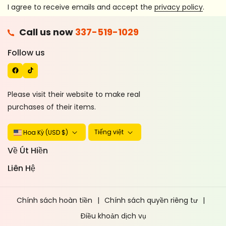
I agree to receive emails and accept the
privacy policy
.
F
Call us now
337-519-1029
A
T
C
I
Follow us
E
K
B
T
O
O
Please visit their website to make real
O
K
purchases of their items.
K
Tiếng việt
Hoa Kỳ (USD $)
Về Út Hiền
Liên Hệ
Chính sách hoàn tiền
Chính sách quyền riêng tư
Điều khoản dịch vụ