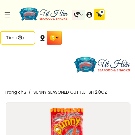
Đến Nội
0 mặt
0
Dung
hàng
Tìm kiếm
Trang chủ
/
SUNNY SEASONED CUTTLEFISH 2.8OZ
Chuyển
Đến Thông
Tin Sản
Phẩm