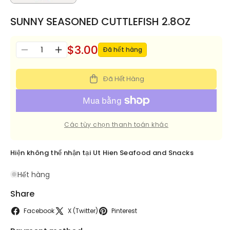
SUNNY SEASONED CUTTLEFISH 2.8OZ
$3.00
Số
Đã hết hàng
Giảm
Tăng
lượng
số
số
lượng
lượng
Đã Hết Hàng
cho
cho
SUNNY
SUNNY
SEASONED
SEASONED
CUTTLEFISH
CUTTLEFISH
Các tùy chọn thanh toán khác
2.8OZ
2.8OZ
Hiện không thể nhận tại
Ut Hien Seafood and Snacks
Hết hàng
Share
Facebook
X (Twitter)
Pinterest