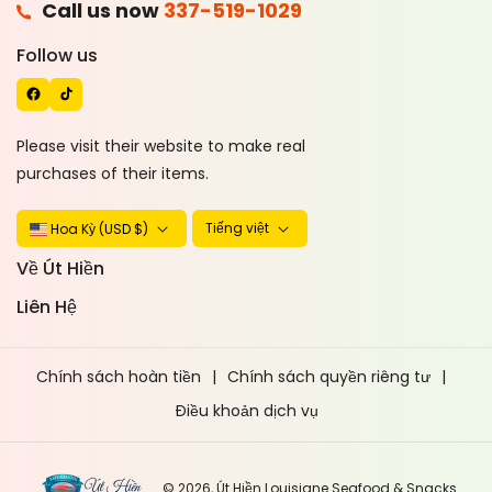
Call us now
337-519-1029
A
T
C
I
Follow us
E
K
B
T
O
O
Please visit their website to make real
O
K
purchases of their items.
K
Tiếng việt
Hoa Kỳ (USD $)
Về Út Hiền
Liên Hệ
Chính sách hoàn tiền
Chính sách quyền riêng tư
Điều khoản dịch vụ
© 2026,
Út Hiền Louisiane Seafood & Snacks