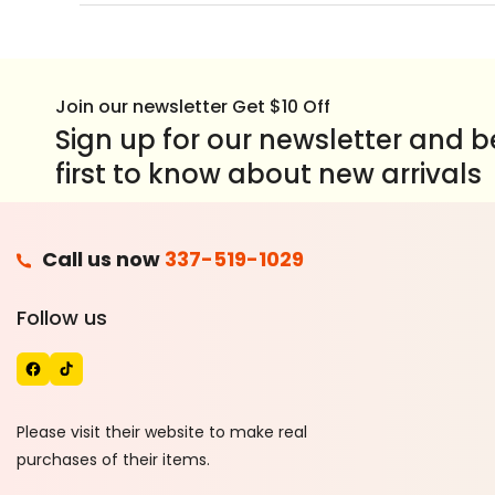
Join our newsletter Get $10 Off
Sign up for our newsletter and b
first to know about new arrivals
F
Call us now
337-519-1029
A
T
Follow us
C
I
E
K
B
T
O
O
Please visit their website to make real
O
K
purchases of their items.
K