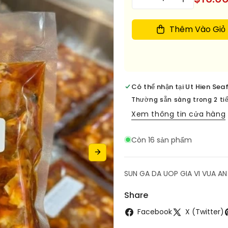
Giảm
Tăng
lượng
số
số
lượng
lượng
Thêm Vào Giỏ
cho
cho
SUN
SUN
GA
GA
SATE
SATE
UOP
UOP
Có thể nhận tại
Ut Hien Sea
SAN
SAN
HOUSTON
HOUSTO
Thường sẵn sàng trong 2 ti
Xem thông tin cửa hàng
Còn 16 sản phẩm
SUN GA DA UOP GIA VI VUA AN
Share
Facebook
X (Twitter)