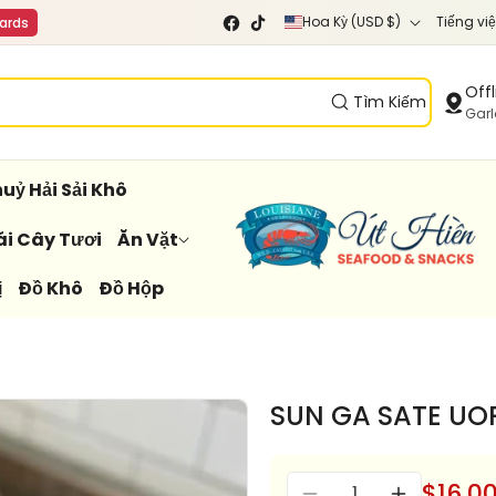
Q
N
Hoa Kỳ (USD $)
Tiếng việ
cards
F
T
u
g
a
i
c
k
ố
ô
Offl
e
T
Tìm Kiếm
c
n
Gar
b
o
o
k
g
n
o
i
g
uỷ Hải Sải Khô
k
a
ữ
ái Cây Tươi
Ăn Vặt
/
ị
Đồ Khô
Đồ Hộp
k
h
u
v
SUN GA SATE UO
ự
c
Số
$16.0