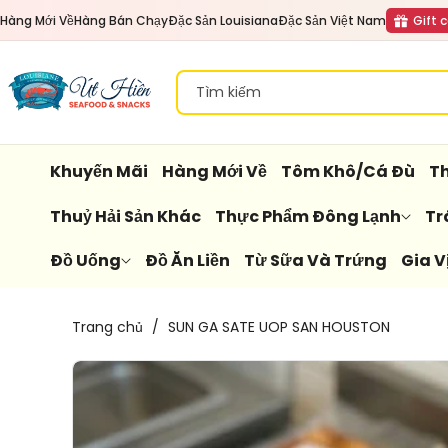
Đến Nội
Hàng Mới Về
Hàng Bán Chạy
Đặc Sản Louisiana
Đặc Sản Việt Nam
Gift 
Dung
Tìm kiếm
Khuyến Mãi
Hàng Mới Về
Tôm Khô/Cá Đù
Th
Thuỷ Hải Sản Khác
Thực Phẩm Đông Lạnh
Tr
Đồ Uống
Đồ Ăn Liền
Từ Sữa Và Trứng
Gia V
Chuyển
Trang chủ
/
SUN GA SATE UOP SAN HOUSTON
Đến
Thông
Tin Sản
Phẩm