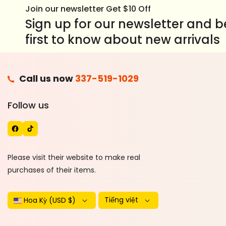
Join our newsletter Get $10 Off
Sign up for our newsletter and b
first to know about new arrivals
F
Call us now
337-519-1029
A
T
Follow us
C
I
E
K
B
T
O
O
Please visit their website to make real
O
K
purchases of their items.
K
Tiếng việt
Hoa Kỳ (USD $)