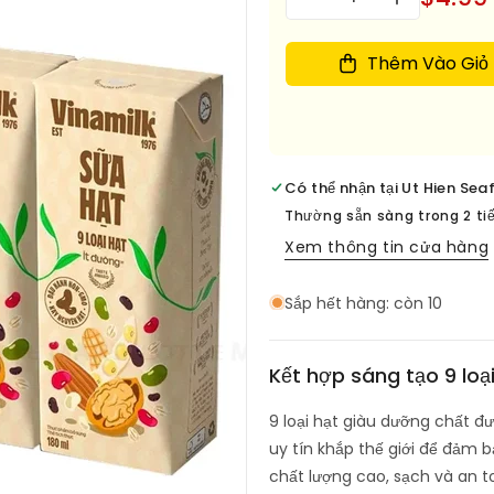
Giảm
Tăng
lượng
số
số
lượng
lượng
Thêm Vào Giỏ
cho
cho
sua
sua
hat
hat
Vinamilk-
Vinamilk-
9-
9-
Có thể nhận tại
Ut Hien Sea
Nut-
Nut-
Milk-
Milk-
Thường sẵn sàng trong 2 ti
180ml-
180ml-
Xem thông tin cửa hàng
4-
4-
pack
pack
Sắp hết hàng: còn 10
Kết hợp sáng tạo 9 loại
9 loại hạt giàu dưỡng chất đ
uy tín khắp thế giới để đảm b
chất lượng cao, sạch và an t