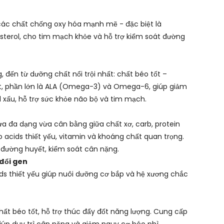
các chất chống oxy hóa mạnh mẽ - đặc biệt là
esterol, cho tim mạch khỏe và hỗ trợ kiểm soát đường
, đến từ dưỡng chất nổi trội nhất: chất béo tốt –
t, phần lớn là ALA (Omega-3) và Omega-6, giúp giảm
l xấu, hỗ trợ sức khỏe não bộ và tim mạch.
 đa dạng vừa cân bằng giữa chất xơ, carb, protein
 acids thiết yếu, vitamin và khoáng chất quan trọng.
 đường huyết, kiểm soát cân nặng.
đổi gen
ds thiết yếu giúp nuôi dưỡng cơ bắp và hệ xương chắc
t béo tốt, hỗ trợ thúc đẩy đốt năng lượng. Cung cấp
úp duy trì cân nặng và giảm nguy cơ béo phì.