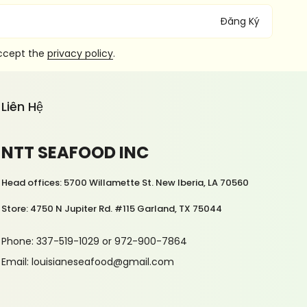
Đăng Ký
accept the
privacy policy
.
Liên Hệ
NTT SEAFOOD INC
Head offices: 5700 Willamette St. New Iberia, LA 70560
Store: 4750 N Jupiter Rd. #115 Garland, TX 75044
Phone: 337-519-1029 or 972-900-7864
Email: louisianeseafood@gmail.com