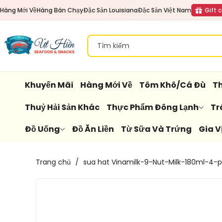
Đến Nội
Hàng Mới Về
Hàng Bán Chạy
Đặc Sản Louisiana
Đặc Sản Việt Nam
Gift 
Dung
Tìm kiếm
Khuyến Mãi
Hàng Mới Về
Tôm Khô/Cá Đù
Th
Thuỷ Hải Sản Khác
Thực Phẩm Đông Lạnh
Tr
Đồ Uống
Đồ Ăn Liền
Từ Sữa Và Trứng
Gia V
Chuyển
Trang chủ
/
sua hat Vinamilk-9-Nut-Milk-180ml-4-
Đến
Thông
Tin Sản
Phẩm