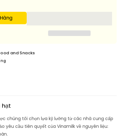
 Hàng
food and Snacks
ếng
 hạt
ược chúng tôi chọn lựa kỹ lưỡng từ các nhà cung cấp
ảo yêu cầu tiên quyết của Vinamilk về nguyên liệu:
oàn.