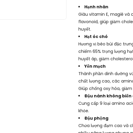
Hạnh nhân
Giàu vitamin E, magiê và 
flavonoid, giúp giảm chol
huyết.
Hạt óc chó
Hương vị béo bùi đặc trưng
chiếm 65% trọng lượng hạ
huyết áp, giảm cholestero
Yến mạch
Thành phần dinh dưỡng vừa
chất lượng cao, các amino
Giúp chống oxy hóa, giảm
Đậu nành không biến 
Cung cấp 9 loại amino aci
khỏe.
Đậu phộng
Chứa lượng đạm cao và chấ
nhiều năng lượng nhưng gi