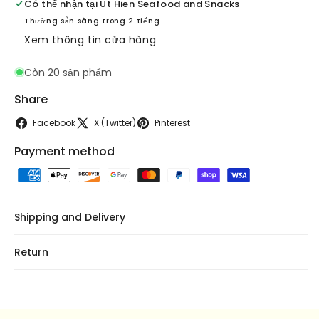
-
-
Có thể nhận tại
Ut Hien Seafood and Snacks
Sweet
Sweet
Thường sẵn sàng trong 2 tiếng
Corn
Corn
Xem thông tin cửa hàng
Beverage
Beverage
LOF
LOF
Còn 20 sản phẩm
(1
(1
LOC
LOC
Share
4
4
HOP
HOP
Facebook
X (Twitter)
Pinterest
X
X
Payment method
180ml)
180ml)
Shipping and Delivery
Return