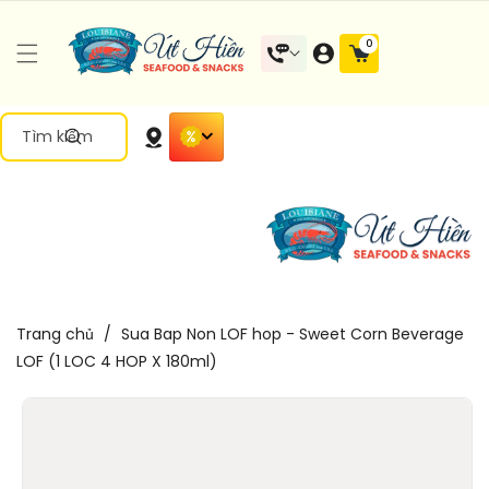
Đến Nội
0 mặt
0
Dung
hàng
Tìm kiếm
Trang chủ
/
Sua Bap Non LOF hop - Sweet Corn Beverage
LOF (1 LOC 4 HOP X 180ml)
Chuyển
Đến Thông
Tin Sản
Phẩm