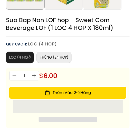
Sua Bap Non LOF hop - Sweet Corn
Beverage LOF (1 LOC 4 HOP X 180ml)
LOC (4 HOP)
QUY CACH:
LOC (4 HOP)
THÙNG (24 HOP)
$6.00
Số
Giảm
Tăng
lượng
số
số
lượng
lượng
Thêm Vào Giỏ Hàng
cho
cho
Sua
Sua
Bap
Bap
Non
Non
LOF
LOF
hop
hop