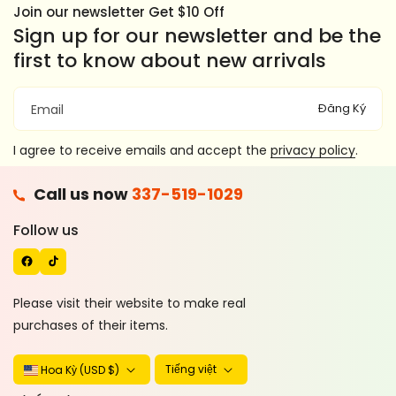
Join our newsletter Get $10 Off
Sign up for our newsletter and be the
first to know about new arrivals
Đăng Ký
Email
I agree to receive emails and accept the
privacy policy
.
F
Call us now
337-519-1029
A
T
C
I
Follow us
E
K
B
T
O
O
Please visit their website to make real
O
K
purchases of their items.
K
Tiếng việt
Hoa Kỳ (USD $)