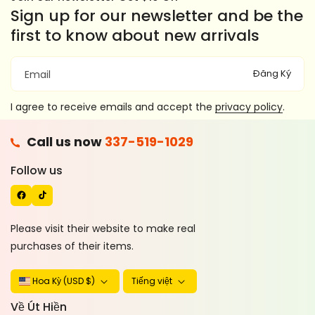
Sign up for our newsletter and be the
first to know about new arrivals
Đăng Ký
Email
I agree to receive emails and accept the
privacy policy
.
F
Call us now
337-519-1029
A
T
C
I
Follow us
E
K
B
T
O
O
Please visit their website to make real
O
K
purchases of their items.
K
Tiếng việt
Hoa Kỳ (USD $)
Về Út Hiền