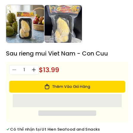
Sau rieng mui Viet Nam - Con Cuu
$13.99
Số
Giảm
Tăng
lượng
số
số
lượng
lượng
Thêm Vào Giỏ Hàng
cho
cho
Sau
Sau
rieng
rieng
mui
mui
Viet
Viet
Nam
Nam
-
-
Có thể nhận tại
Ut Hien Seafood and Snacks