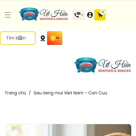
Đến Nội
0 mặt
0
Dung
hàng
Tìm kiếm
Trang chủ
/
Sau rieng mui Viet Nam - Con Cuu
Chuyển
Đến Thông
Tin Sản
Phẩm