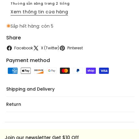
Con
Con
Thường sẵn sàng trong 2 tiếng
Cuu
Cuu
Xem thông tin cửa hàng
Sắp hết hàng: còn 5
Share
Facebook
X (Twitter)
Pinterest
Payment method
Shipping and Delivery
Return
Join our newsletter Get $10 Off