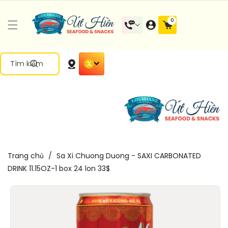
Đến Nội
0 mặt
0
Dung
hàng
Tìm kiếm
Trang chủ
/
Sa Xi Chuong Duong - SAXI CARBONATED
DRINK 11.15OZ-1 box 24 lon 33$
Chuyển
Đến Thông
Tin Sản
Phẩm