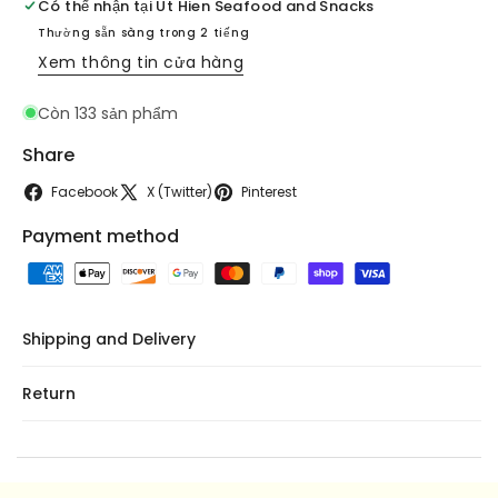
SAXI
SAXI
Có thể nhận tại
Ut Hien Seafood and Snacks
CARBONATED
CARBONATED
Thường sẵn sàng trong 2 tiếng
DRINK
DRINK
Xem thông tin cửa hàng
11.15OZ-
11.15OZ-
1
1
Còn 133 sản phẩm
box
box
24
24
Share
lon
lon
33$
33$
Facebook
X (Twitter)
Pinterest
Payment method
Shipping and Delivery
Return