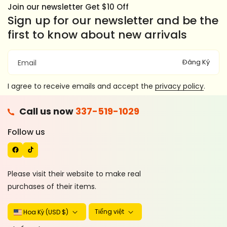
Join our newsletter Get $10 Off
Sign up for our newsletter and be the
first to know about new arrivals
Đăng Ký
Email
I agree to receive emails and accept the
privacy policy
.
F
Call us now
337-519-1029
A
T
C
I
Follow us
E
K
B
T
O
O
Please visit their website to make real
O
K
purchases of their items.
K
Tiếng việt
Hoa Kỳ (USD $)