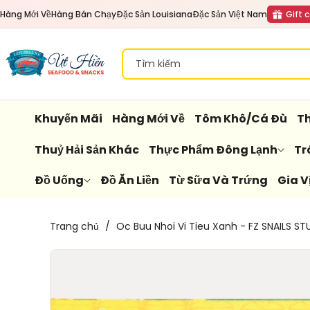
Đến Nội
Hàng Mới Về
Hàng Bán Chạy
Đặc Sản Louisiana
Đặc Sản Việt Nam
Gift 
Dung
Tìm kiếm
Khuyến Mãi
Hàng Mới Về
Tôm Khô/Cá Đù
Th
Thuỷ Hải Sản Khác
Thực Phẩm Đông Lạnh
Tr
Đồ Uống
Đồ Ăn Liền
Từ Sữa Và Trứng
Gia V
Chuyển
Trang chủ
/
Oc Buu Nhoi Vi Tieu Xanh - FZ SNAILS ST
Đến
Thông
Tin Sản
Phẩm