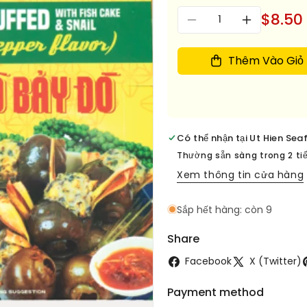
Số
$8.50
Giảm
Tăng
lượng
số
số
lượng
lượng
Thêm Vào Giỏ
cho
cho
Oc
Oc
Buu
Buu
Nhoi
Nhoi
Vi
Vi
Có thể nhận tại
Ut Hien Sea
Tieu
Tieu
Xanh
Xanh
Thường sẵn sàng trong 2 ti
-
-
Xem thông tin cửa hàng
FZ
FZ
SNAILS
SNAILS
Sắp hết hàng: còn 9
STUFFED
STUFFED
W/
W/
Share
FISH
FISH
CAKE
CAKE
Facebook
X (Twitter)
10.58OZ
10.58OZ
Payment method