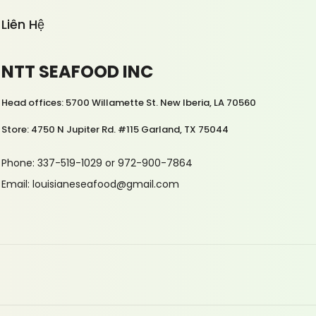
Liên Hệ
NTT SEAFOOD INC
Head offices: 5700 Willamette St. New Iberia, LA 70560
Store: 4750 N Jupiter Rd. #115 Garland, TX 75044
Phone: 337-519-1029 or 972-900-7864
Email: louisianeseafood@gmail.com