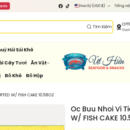
Q
N
Hoa Kỳ (USD $)
Tiếng việ
cards
F
T
u
g
a
i
c
k
ố
ô
Offl
e
T
Tìm Kiếm
c
n
Gar
b
o
o
k
g
n
o
i
g
uỷ Hải Sải Khô
k
a
ữ
ái Cây Tươi
Ăn Vặt
/
ị
Đồ Khô
Đồ Hộp
k
h
u
UFFED W/ FISH CAKE 10.58OZ
v
Oc Buu Nhoi Vi T
ự
W/ FISH CAKE 10
c