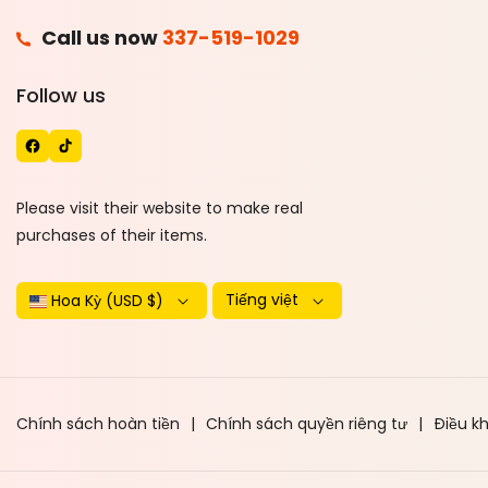
F
Call us now
337-519-1029
A
T
Follow us
C
I
E
K
B
T
O
O
Please visit their website to make real
O
K
purchases of their items.
K
Tiếng việt
Hoa Kỳ (USD $)
Chính sách hoàn tiền
Chính sách quyền riêng tư
Điều k