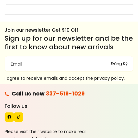
Join our newsletter Get $10 Off
Sign up for our newsletter and be the
first to know about new arrivals
Đăng Ký
Email
I agree to receive emails and accept the
privacy policy
.
F
Call us now
337-519-1029
A
T
C
I
Follow us
E
K
B
T
O
O
Please visit their website to make real
O
K