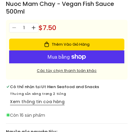
Nuoc Mam Chay - Vegan Fish Sauce
500ml
$7.50
Số
Giảm
Tăng
lượng
số
số
lượng
lượng
Thêm Vào Giỏ Hàng
cho
cho
Nuoc
Nuoc
Mam
Mam
Chay
Chay
Các tùy chọn thanh toán khác
-
-
Vegan
Vegan
Fish
Fish
Có thể nhận tại
Ut Hien Seafood and Snacks
Sauce
Sauce
Thường sẵn sàng trong 2 tiếng
500ml
500ml
Xem thông tin cửa hàng
Còn 16 sản phẩm
Nguồn gốc nguyên liệu: