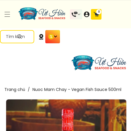
Đến Nội
0 mặt
0
Dung
hàng
Tìm kiếm
Trang chủ
/
Nuoc Mam Chay - Vegan Fish Sauce 500ml
Chuyển
Đến Thông
Tin Sản
Phẩm