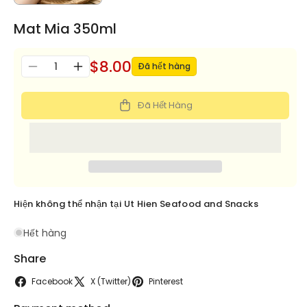
Mat Mia 350ml
$8.00
Số
Đã hết hàng
Giảm
Tăng
lượng
số
số
lượng
lượng
Đã Hết Hàng
cho
cho
Mat
Mat
Mia
Mia
350ml
350ml
Hiện không thể nhận tại
Ut Hien Seafood and Snacks
Hết hàng
Share
Facebook
X (Twitter)
Pinterest