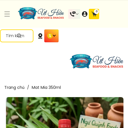
Đến Nội
0 mặt
0
Dung
hàng
Tìm kiếm
Trang chủ
/
Mat Mia 350ml
Chuyển
Đến Thông
Tin Sản
Phẩm