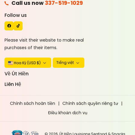
Call us now
337-519-1029
A
T
C
I
Follow us
E
K
B
T
O
O
Please visit their website to make real
O
K
purchases of their items.
K
Tiếng việt
Hoa Kỳ (USD $)
Về Út Hiền
Liên Hệ
Chính sách hoàn tiền
Chính sách quyền riêng tư
Điều khoản dịch vụ
© 2026,
Út Hiền Louisiane Seafood & Snacks