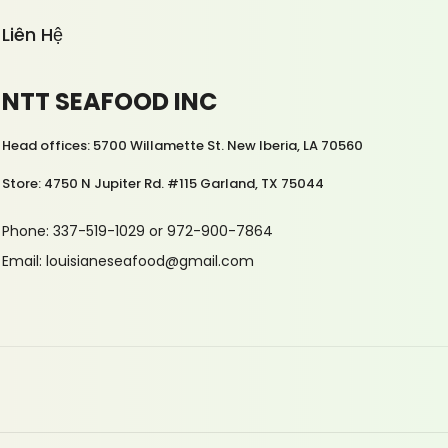
Liên Hệ
NTT SEAFOOD INC
Head offices: 5700 Willamette St. New Iberia, LA 70560
Store: 4750 N Jupiter Rd. #115 Garland, TX 75044
Phone: 337-519-1029 or 972-900-7864
Email: louisianeseafood@gmail.com