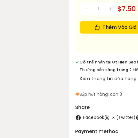
Số
$7.50
Giảm
Tăng
lượng
số
số
lượng
lượng
Thêm Vào Giỏ
cho
cho
Mat
Mat
Dua
Dua
Nuoc
Nuoc
Huu
Huu
Có thể nhận tại
Ut Hien Sea
Co
Co
-
-
Thường sẵn sàng trong 2 ti
Organic
Organic
Xem thông tin cửa hàng
Nipa
Nipa
Palm
Palm
Sắp hết hàng: còn 3
Syrup
Syrup
375g
375g
Share
Facebook
X (Twitter)
Payment method