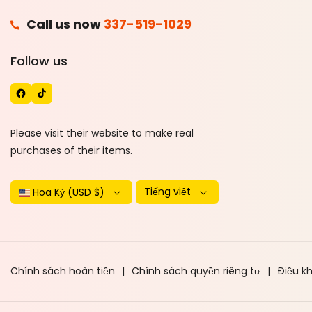
F
Call us now
337-519-1029
A
T
Follow us
C
I
E
K
B
T
O
O
Please visit their website to make real
O
K
purchases of their items.
K
Tiếng việt
Hoa Kỳ (USD $)
Chính sách hoàn tiền
Chính sách quyền riêng tư
Điều k