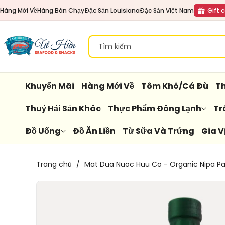
Đến Nội
Hàng Mới Về
Hàng Bán Chạy
Đặc Sản Louisiana
Đặc Sản Việt Nam
Gift 
Dung
Tìm kiếm
Khuyến Mãi
Hàng Mới Về
Tôm Khô/Cá Đù
Th
Thuỷ Hải Sản Khác
Thực Phẩm Đông Lạnh
Tr
Đồ Uống
Đồ Ăn Liền
Từ Sữa Và Trứng
Gia V
Chuyển
Trang chủ
/
Mat Dua Nuoc Huu Co - Organic Nipa P
Đến
Thông
Tin Sản
Phẩm