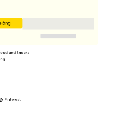
 Hàng
food and Snacks
ếng
Pinterest