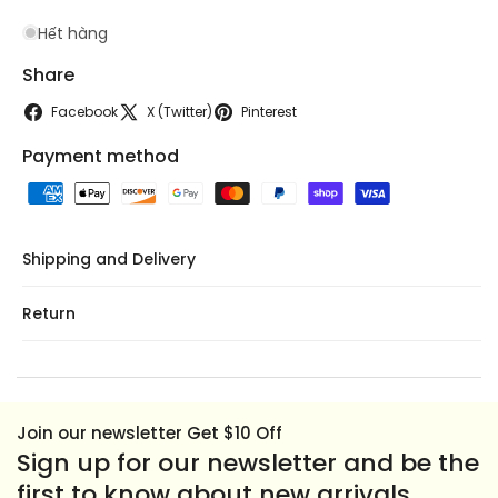
lb/200g
lb/200g
Hết hàng
Share
Facebook
X (Twitter)
Pinterest
Payment method
Shipping and Delivery
Return
Join our newsletter Get $10 Off
Sign up for our newsletter and be the
first to know about new arrivals