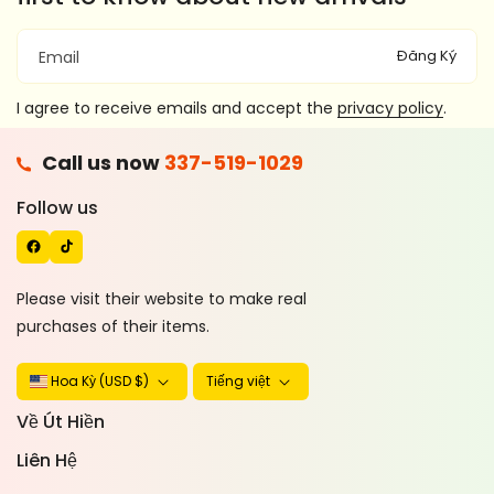
Đăng Ký
Email
I agree to receive emails and accept the
privacy policy
.
F
Call us now
337-519-1029
A
T
C
I
Follow us
E
K
B
T
O
O
Please visit their website to make real
O
K
purchases of their items.
K
Tiếng việt
Hoa Kỳ (USD $)
Về Út Hiền
Liên Hệ