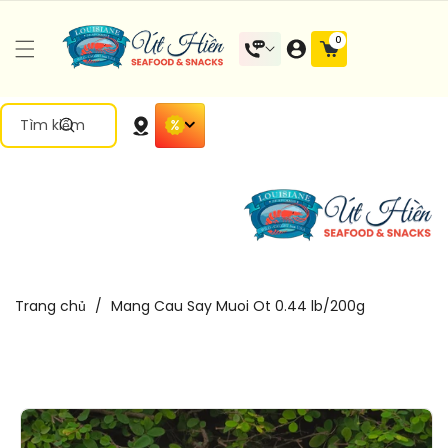
Đến Nội
0 mặt
0
Dung
hàng
Tìm kiếm
Trang chủ
/
Mang Cau Say Muoi Ot 0.44 lb/200g
Chuyển
Đến Thông
Tin Sản
Phẩm