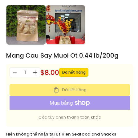
Mang Cau Say Muoi Ot 0.44 lb/200g
$8.00
Số
Đã hết hàng
Giảm
Tăng
lượng
số
số
lượng
lượng
Đã Hết Hàng
cho
cho
Mang
Mang
Cau
Cau
Say
Say
Các tùy chọn thanh toán khác
Muoi
Muoi
Ot
Ot
0.44
0.44
Hiện không thể nhận tại
Ut Hien Seafood and Snacks