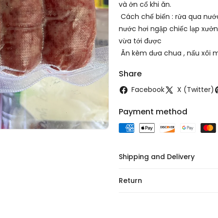
và ởn cổ khi ăn.
Cách chế biến : rửa qua nước
nước hơi ngập chiếc lạp xưởng
vừa tới được
Ăn kèm dưa chua , nấu xôi
Share
Facebook
X (Twitter)
Payment method
Shipping and Delivery
Return