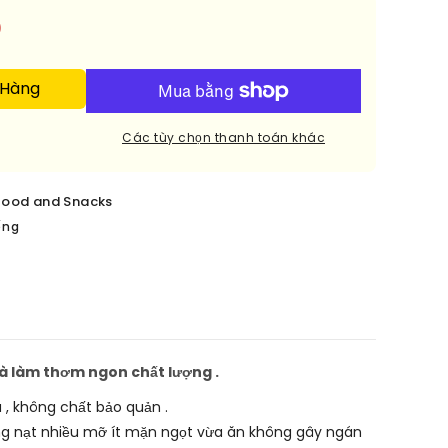
0
 Hàng
Các tùy chọn thanh toán khác
food and Snacks
ếng
nhà làm thơm ngon chất lượng .
, không chất bảo quản .
g nạt nhiều mỡ ít mặn ngọt vừa ăn không gây ngán