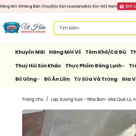
Đến Nội
Hàng Mới Về
Hàng Bán Chạy
Đặc Sản Louisiana
Đặc Sản Việt Nam
Gift 
Dung
Tìm kiếm
Khuyến Mãi
Hàng Mới Về
Tôm Khô/Cá Đù
Th
Thuỷ Hải Sản Khác
Thực Phẩm Đông Lạnh
Tr
Đồ Uống
Đồ Ăn Liền
Từ Sữa Và Trứng
Gia V
Chuyển
Trang chủ
/
Lap Xuong tuoi - Nha Bon- Mai Quế Lộ, n
Đến
Thông
Tin Sản
Phẩm