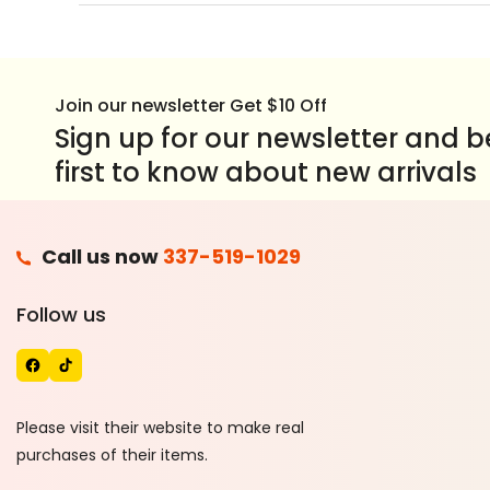
Join our newsletter Get $10 Off
Sign up for our newsletter and b
first to know about new arrivals
F
Call us now
337-519-1029
A
T
Follow us
C
I
E
K
B
T
O
O
Please visit their website to make real
O
K
purchases of their items.
K