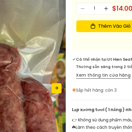
Số
$14.0
Giảm
Tăng
lượng
số
số
lượng
lượng
Thêm Vào Giỏ
cho
cho
Lap
Lap
Xuong
Xuong
tuoi
tuoi
-
-
Có thể nhận tại
Ut Hien Sea
Nha
Nha
Bon-
Bon-
Thường sẵn sàng trong 2 ti
Mai
Mai
Xem thông tin cửa hàng
Quế
Quế
Lộ,
Lộ,
Sắp hết hàng: còn 3
niềm
niềm
vui
vui
Lễ
Lễ
Lạp xưởng tươi ( 1 nắng ) 
Tết
Tết
👉 Không sử dụng phẩm màu 
☘️Làm theo cách truyền thốn