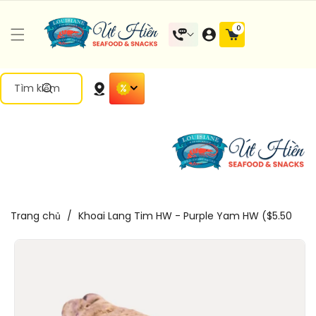
Đến Nội
0 mặt
0
Dung
hàng
Tìm kiếm
Trang chủ
/
Khoai Lang Tim HW - Purple Yam HW ($5.50
Chuyển
Đến Thông
Tin Sản
Phẩm