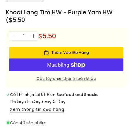
Khoai Lang Tim HW - Purple Yam HW
($5.50
$5.50
Số
Giảm
Tăng
lượng
số
số
lượng
lượng
Thêm Vào Giỏ Hàng
cho
cho
Khoai
Khoai
Lang
Lang
Tim
Tim
Các tùy chọn thanh toán khác
HW
HW
-
-
Purple
Purple
Có thể nhận tại
Ut Hien Seafood and Snacks
Yam
Yam
Thường sẵn sàng trong 2 tiếng
HW
HW
Xem thông tin cửa hàng
($5.50
($5.50
Còn 40 sản phẩm