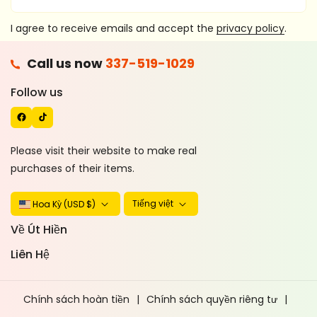
I agree to receive emails and accept the
privacy policy
.
F
Call us now
337-519-1029
A
T
C
I
Follow us
E
K
B
T
O
O
Please visit their website to make real
O
K
purchases of their items.
K
Tiếng việt
Hoa Kỳ (USD $)
Về Út Hiền
Liên Hệ
Chính sách hoàn tiền
Chính sách quyền riêng tư