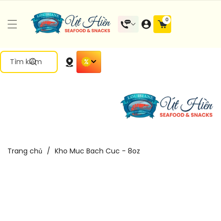
Đến Nội
0 mặt
0
Dung
hàng
Tìm kiếm
Trang chủ
/
Kho Muc Bach Cuc - 8oz
Chuyển
Đến Thông
Tin Sản
Phẩm