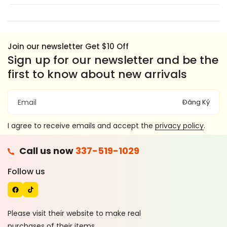
Join our newsletter Get $10 Off
Sign up for our newsletter and be the
first to know about new arrivals
Đăng Ký
Email
I agree to receive emails and accept the
privacy policy
.
F
Call us now
337-519-1029
A
T
C
I
Follow us
E
K
B
T
O
O
Please visit their website to make real
O
K
purchases of their items.