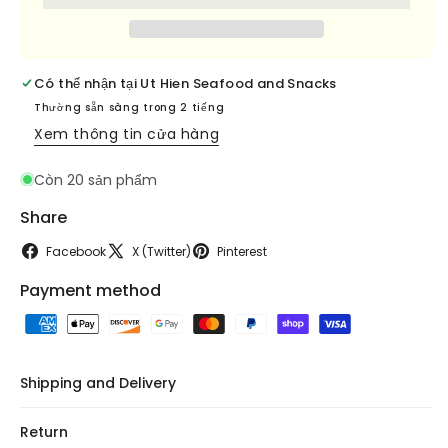
Bach
Bach
Cuc
Cuc
-
-
8oz
8oz
Có thể nhận tại
Ut Hien Seafood and Snacks
Thường sẵn sàng trong 2 tiếng
Xem thông tin cửa hàng
Còn 20 sản phẩm
Share
Facebook
X (Twitter)
Pinterest
Payment method
Shipping and Delivery
Return