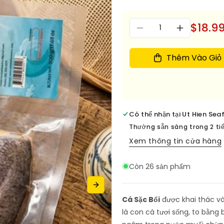
giá
Số
$18.9
Giảm
Tăng
lượng
số
số
lượng
lượng
Thêm Vào Giỏ
cho
cho
Kho
Kho
ca
ca
Sac
Sac
Boi
Boi
Có thể nhận tại
Ut Hien Sea
-
-
Hai
Hai
Thường sẵn sàng trong 2 ti
nang
nang
Xem thông tin cửa hàng
4-
4-
6
6
Còn 26 sản phẩm
con
con
-
-
loai
loai
Cá Sặc Bổi
được khai thác và
2
2
(454Gram)
(454Gram)
là con cá tươi sống, to bằng