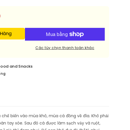
9
 Hàng
Các tùy chọn thanh toán khác
food and Snacks
ếng
 chế biến vào mùa khô, mùa cá đồng về đìa. Khô phải
 bàn tay xòe. Sau đó cá được làm sạch vảy và ruột,