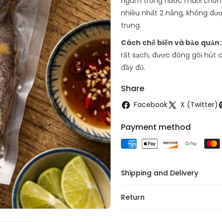
ngâm trong nước muối chừng 1
nhiều nhất 2 nắng, không đượ
trưng.
Cách chế biến và bảo quản
rất sạch, được đóng gói hút
đầy đủ.
Share
Facebook
X (Twitter)
Payment method
Shipping and Delivery
Return