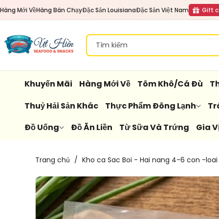
Đến Nội
Hàng Mới Về
Hàng Bán Chạy
Đặc Sản Louisiana
Đặc Sản Việt Nam
Gift 
Dung
Tìm kiếm
Khuyến Mãi
Hàng Mới Về
Tôm Khô/Cá Đù
Th
Thuỷ Hải Sản Khác
Thực Phẩm Đông Lạnh
Tr
Đồ Uống
Đồ Ăn Liền
Từ Sữa Và Trứng
Gia V
Chuyển
Trang chủ
/
Kho ca Sac Boi - Hai nang 4-6 con -loa
Đến
Thông
Tin Sản
Phẩm