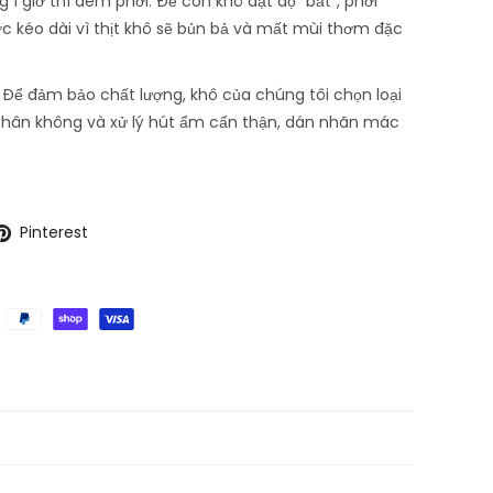
 giờ thì đem phơi. Để con khô đạt độ “bắt”, phơi
c kéo dài vì thịt khô sẽ bủn bả và mất mùi thơm đặc
:
Để đảm bảo chất lượng, khô của chúng tôi chọn loại
 chân không và xử lý hút ẩm cẩn thận, dán nhãn mác
Pinterest