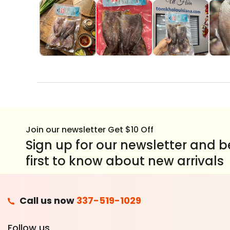
Join our newsletter Get $10 Off
Sign up for our newsletter and b
first to know about new arrivals
F
Call us now
337-519-1029
A
T
Follow us
C
I