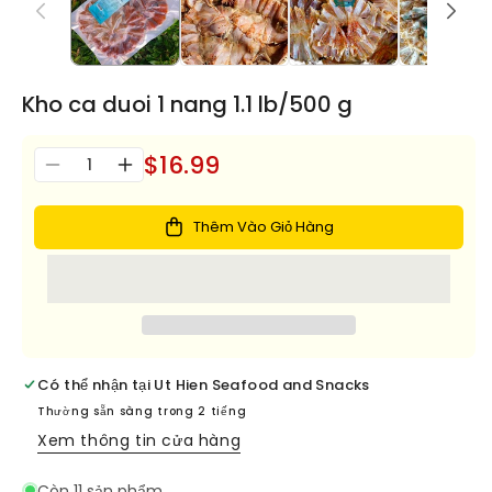
Kho ca duoi 1 nang 1.1 lb/500 g
$16.99
Số
Giảm
Tăng
lượng
số
số
lượng
lượng
Thêm Vào Giỏ Hàng
cho
cho
Kho
Kho
ca
ca
duoi
duoi
1
1
nang
nang
1.1
1.1
Có thể nhận tại
Ut Hien Seafood and Snacks
lb/500
lb/500
Thường sẵn sàng trong 2 tiếng
g
g
Xem thông tin cửa hàng
Còn 11 sản phẩm