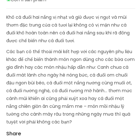
Khô cá đuối hai nắng vị nhạt và giữ được vị ngọt và mùi
thơm đặc trưng của cá tươi lại không có vị mặn như cá
đuối khô hoàn toàn nên cá đuối hai nắng sau khi rã đông
được chế biến như cá đuối tươi.
Các bạn có thể thoải mái kết hợp với các nguyên phụ liệu
khác để chế biến thành món ngon dùng cho các bữa cơm
gia đình hay các món nhậu hấp dẫn như: Canh chua cá
đuối mát lành cho ngày hè nóng bức, cá đuối om chuối
đậu ngon bùi béo, cá đuối một nắng nướng cùng muối ớt,
cá đuối nướng nghệ, cá đuối nướng mỡ hành… thơm mức
cánh mũi khiến ai cũng phải xuýt xoa hay cá đuối một
nắng chiên giòn ăn cùng mắm me – món mồi nhậu lý
tưởng cho cánh mày râu trong những ngày mưa thì quá
tuyệt vời phải không các bạn?
Share