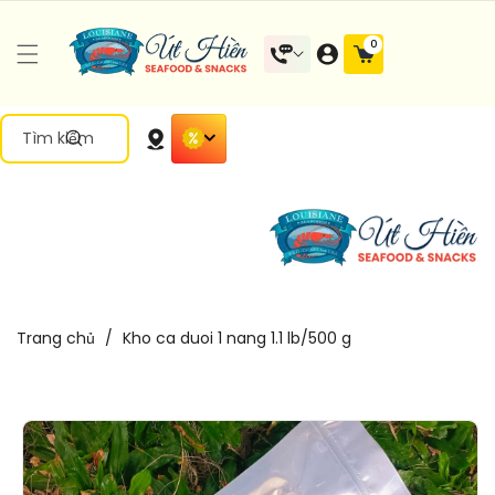
Đến Nội
0 mặt
0
Dung
hàng
Tìm kiếm
Trang chủ
/
Kho ca duoi 1 nang 1.1 lb/500 g
Chuyển
Đến Thông
Tin Sản
Phẩm