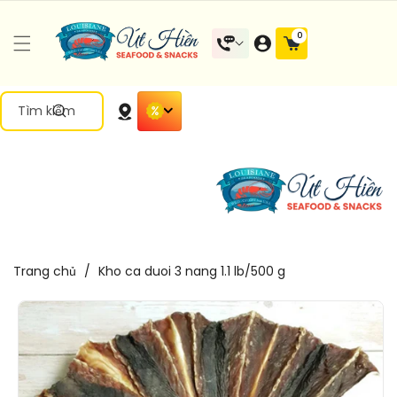
Đến Nội
0 mặt
0
Dung
hàng
Tìm kiếm
Trang chủ
/
Kho ca duoi 3 nang 1.1 lb/500 g
Chuyển
Đến Thông
Tin Sản
Phẩm