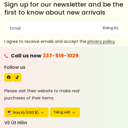
Sign up for our newsletter and be the
first to know about new arrivals
Đăng Ký
Email
I agree to receive emails and accept the
privacy policy
.
F
Call us now
337-519-1029
A
T
C
I
Follow us
E
K
B
T
O
O
Please visit their website to make real
O
K
purchases of their items.
K
Tiếng việt
Hoa Kỳ (USD $)
Về Út Hiền