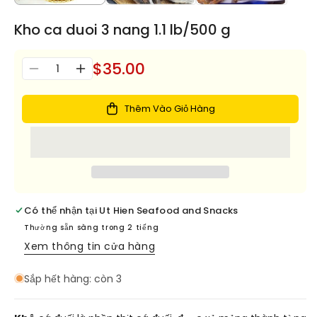
Kho ca duoi 3 nang 1.1 lb/500 g
$35.00
Số
Giảm
Tăng
lượng
số
số
lượng
lượng
Thêm Vào Giỏ Hàng
cho
cho
Kho
Kho
ca
ca
duoi
duoi
3
3
nang
nang
1.1
1.1
Có thể nhận tại
Ut Hien Seafood and Snacks
lb/500
lb/500
Thường sẵn sàng trong 2 tiếng
g
g
Xem thông tin cửa hàng
Sắp hết hàng: còn 3