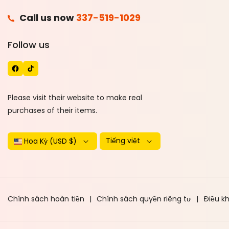
F
Call us now
337-519-1029
A
T
Follow us
C
I
E
K
B
T
O
O
Please visit their website to make real
O
K
purchases of their items.
K
Tiếng việt
Hoa Kỳ (USD $)
Chính sách hoàn tiền
Chính sách quyền riêng tư
Điều k