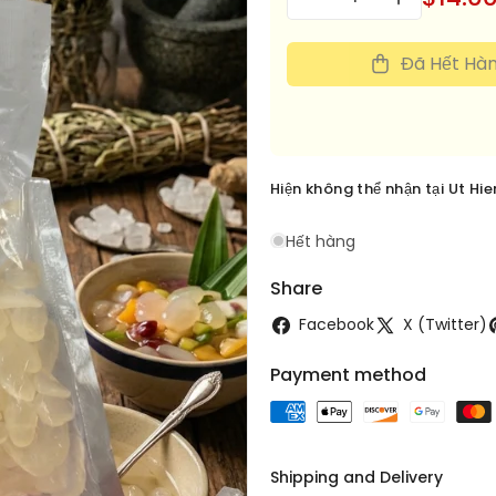
Giảm
Tăng
lượng
số
số
lượng
lượng
Đã Hết Hà
cho
cho
Hat
Hat
Dac
Dac
Hiện không thể nhận tại
Ut Hi
Hết hàng
Share
Facebook
X (Twitter)
Payment method
Shipping and Delivery