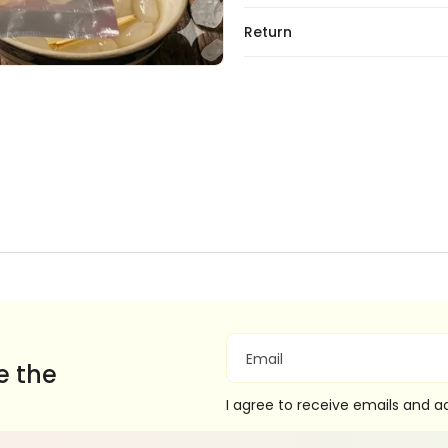
Return
Email
e the
I agree to receive emails and 