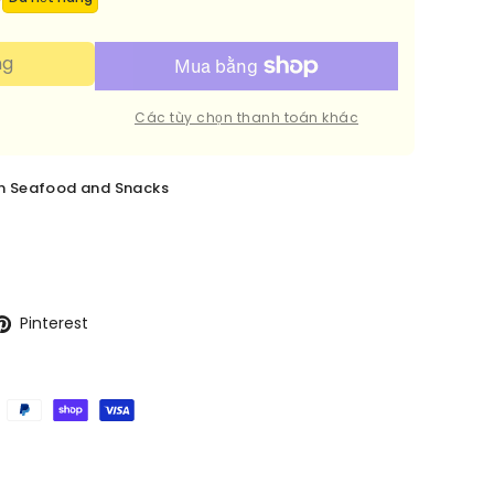
ng
Các tùy chọn thanh toán khác
en Seafood and Snacks
Pinterest