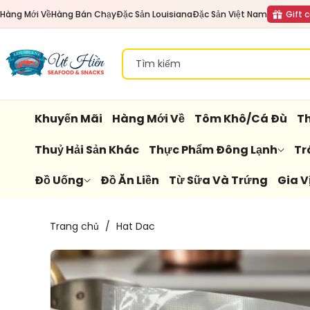
Đến Nội
Hàng Mới Về
Hàng Bán Chạy
Đặc Sản Louisiana
Đặc Sản Việt Nam
Gift 
Dung
Tìm kiếm
Khuyến Mãi
Hàng Mới Về
Tôm Khô/Cá Đù
Th
Thuỷ Hải Sản Khác
Thực Phẩm Đông Lạnh
Tr
Đồ Uống
Đồ Ăn Liền
Từ Sữa Và Trứng
Gia V
Chuyển
Trang chủ
/
Hat Dac
Đến
Thông
Tin Sản
Phẩm