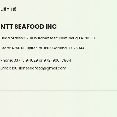
Liên Hệ
NTT SEAFOOD INC
Head offices: 5700 Willamette St. New Iberia, LA 70560
Store: 4750 N Jupiter Rd. #115 Garland, TX 75044
Phone: 337-519-1029 or 972-900-7864
Email: louisianeseafood@gmail.com