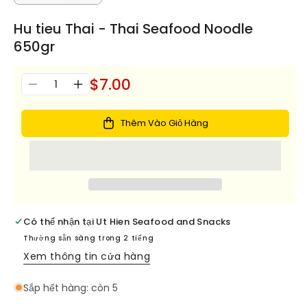
Hu tieu Thai - Thai Seafood Noodle
650gr
$7.00
Số
Giảm
Tăng
lượng
số
số
lượng
lượng
Thêm Vào Giỏ Hàng
cho
cho
Hu
Hu
tieu
tieu
Thai
Thai
-
-
Thai
Thai
Seafood
Seafood
Có thể nhận tại
Ut Hien Seafood and Snacks
Noodle
Noodle
Thường sẵn sàng trong 2 tiếng
650gr
650gr
Xem thông tin cửa hàng
Sắp hết hàng: còn 5