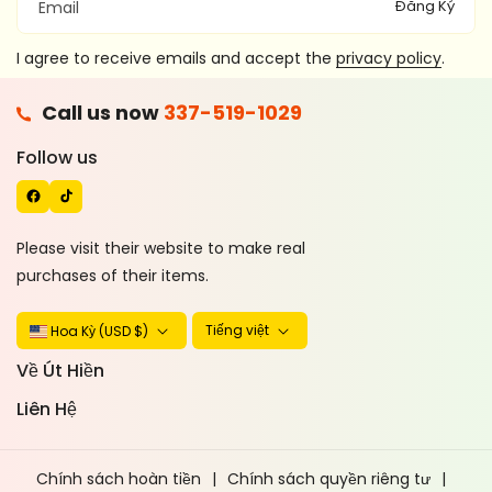
Đăng Ký
Email
I agree to receive emails and accept the
privacy policy
.
F
Call us now
337-519-1029
A
T
C
I
Follow us
E
K
B
T
O
O
Please visit their website to make real
O
K
purchases of their items.
K
Tiếng việt
Hoa Kỳ (USD $)
Về Út Hiền
Liên Hệ
Chính sách hoàn tiền
Chính sách quyền riêng tư