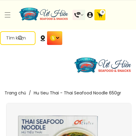
Đến Nội
0 mặt
0
Dung
hàng
Tìm kiếm
Trang chủ
/
Hu tieu Thai - Thai Seafood Noodle 650gr
Chuyển
Đến Thông
Tin Sản
Phẩm