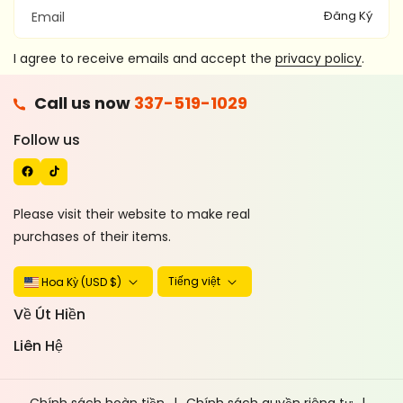
Đăng Ký
Email
I agree to receive emails and accept the
privacy policy
.
F
Call us now
337-519-1029
A
T
C
I
Follow us
E
K
B
T
O
O
Please visit their website to make real
O
K
purchases of their items.
K
Tiếng việt
Hoa Kỳ (USD $)
Về Út Hiền
Liên Hệ