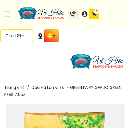
Đến Nội
0 mặt
0
Dung
hàng
Tìm kiếm
Trang chủ
/
Dau Ha Lan vi Toi - GREEN FAIRY GARLIC GREEN
PEAS 7.9oz
Chuyển
Đến Thông
Tin Sản
Phẩm