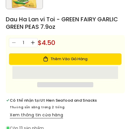
Dau Ha Lan vi Toi - GREEN FAIRY GARLIC
GREEN PEAS 7.9oz
$4.50
Số
Giảm
Tăng
lượng
số
số
lượng
lượng
Thêm Vào Giỏ Hàng
cho
cho
Dau
Dau
Ha
Ha
Lan
Lan
vi
vi
Toi
Toi
-
-
Có thể nhận tại
Ut Hien Seafood and Snacks
GREEN
GREEN
Thường sẵn sàng trong 2 tiếng
FAIRY
FAIRY
Xem thông tin cửa hàng
GARLIC
GARLIC
GREEN
GREEN
Còn 13 sản phẩm