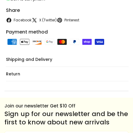
PEAS
PEAS
7.9oz
7.9oz
Share
Facebook
X (Twitter)
Pinterest
Payment method
Shipping and Delivery
Return
Join our newsletter Get $10 Off
Sign up for our newsletter and be the
first to know about new arrivals