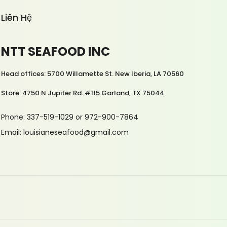
Liên Hệ
NTT SEAFOOD INC
Head offices: 5700 Willamette St. New Iberia, LA 70560
Store: 4750 N Jupiter Rd. #115 Garland, TX 75044
Phone: 337-519-1029 or 972-900-7864
Email: louisianeseafood@gmail.com