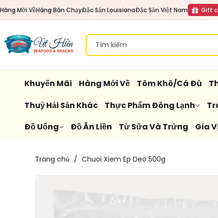
Đến Nội
Hàng Mới Về
Hàng Bán Chạy
Đặc Sản Louisiana
Đặc Sản Việt Nam
Gift 
Dung
Tìm kiếm
Khuyến Mãi
Hàng Mới Về
Tôm Khô/Cá Đù
Th
Thuỷ Hải Sản Khác
Thực Phẩm Đông Lạnh
Tr
Đồ Uống
Đồ Ăn Liền
Từ Sữa Và Trứng
Gia V
Chuyển
Trang chủ
/
Chuoi Xiem Ep Deo 500g
Đến
Thông
Tin Sản
Phẩm