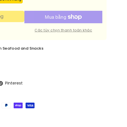
ng
Các tùy chọn thanh toán khác
en Seafood and Snacks
Pinterest