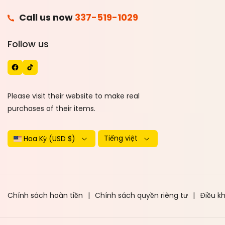
F
Call us now
337-519-1029
A
T
Follow us
C
I
E
K
B
T
O
O
Please visit their website to make real
O
K
purchases of their items.
K
Tiếng việt
Hoa Kỳ (USD $)
Chính sách hoàn tiền
Chính sách quyền riêng tư
Điều k