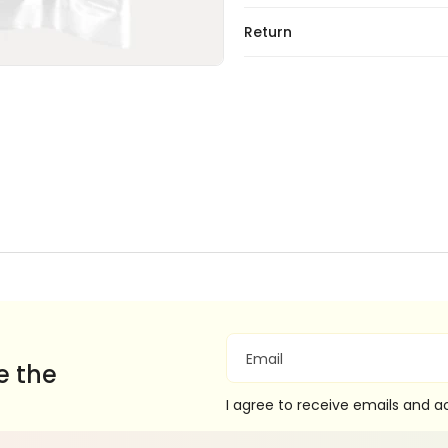
Return
Email
e the
I agree to receive emails and 