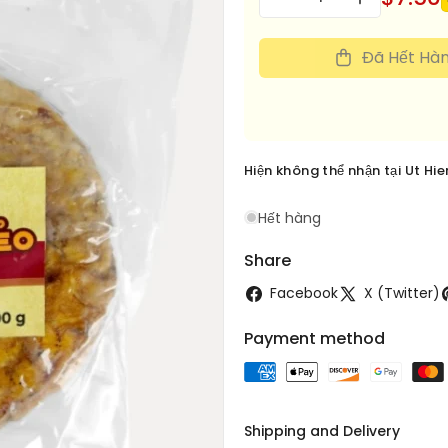
Giảm
Tăng
lượng
số
số
lượng
lượng
Đã Hết Hà
cho
cho
Chuoi
Chuoi
Xiem
Xiem
Ep
Ep
Deo
Deo
Hiện không thể nhận tại
Ut Hi
500g
500g
Hết hàng
Share
Facebook
X (Twitter)
Payment method
Shipping and Delivery