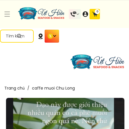
Đến Nội
0 mặt
0
Dung
hàng
Tìm kiếm
Trang chủ
/
caffe muoi Chu Long
Chuyển
Đến Thông
Tin Sản
Phẩm