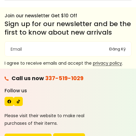
Join our newsletter Get $10 Off
Sign up for our newsletter and be the
first to know about new arrivals
Đăng Ký
Email
I agree to receive emails and accept the
privacy policy
.
F
Call us now
337-519-1029
A
T
C
I
Follow us
E
K
B
T
O
O
Please visit their website to make real
O
K
purchases of their items.
K