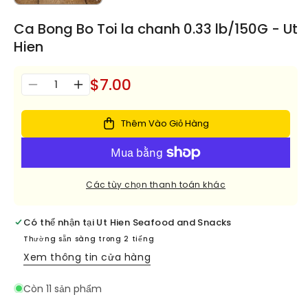
Ca Bong Bo Toi la chanh 0.33 lb/150G - Ut
Hien
$7.00
Số
Giảm
Tăng
lượng
số
số
lượng
lượng
Thêm Vào Giỏ Hàng
cho
cho
Ca
Ca
Bong
Bong
Bo
Bo
Các tùy chọn thanh toán khác
Toi
Toi
la
la
chanh
chanh
Có thể nhận tại
Ut Hien Seafood and Snacks
0.33
0.33
Thường sẵn sàng trong 2 tiếng
lb/150G
lb/150G
Xem thông tin cửa hàng
-
-
Ut
Ut
Còn 11 sản phẩm
Hien
Hien