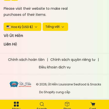
B
T
O
O
Please visit their website to make real
O
K
purchases of their items.
K
Tiếng việt
Hoa Kỳ (USD $)
Về Út Hiền
Liên Hệ
Chính sách hoàn tiền
Chính sách quyền riêng tư
Điều khoản dịch vụ
© 2026,
Út Hiền Louisiane Seafood & Snacks
Do Shopify cung cấp
P
h
Menu
Search
Shop
Cart