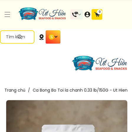
Đến Nội
0 mặt
0
Dung
hàng
Tìm kiếm
Trang chủ
/
Ca Bong Bo Toi la chanh 0.33 lb/150G - Ut Hien
Chuyển
Đến Thông
Tin Sản
Phẩm