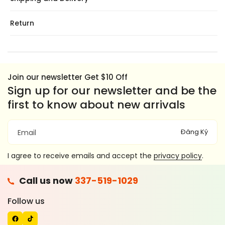
Return
Join our newsletter Get $10 Off
Sign up for our newsletter and be the
first to know about new arrivals
Đăng Ký
Email
I agree to receive emails and accept the
privacy policy
.
F
Call us now
337-519-1029
A
T
C
I
Follow us
E
K