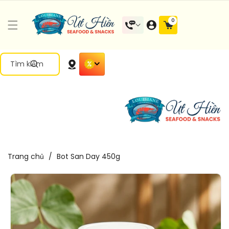
Đến Nội
0 mặt
0
Dung
hàng
Tìm kiếm
Trang chủ
/
Bot San Day 450g
Chuyển
Đến Thông
Tin Sản
Phẩm