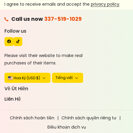
I agree to receive emails and accept the
privacy policy
.
F
Call us now
337-519-1029
A
T
C
I
Follow us
E
K
B
T
O
O
Please visit their website to make real
O
K
purchases of their items.
K
Tiếng việt
Hoa Kỳ (USD $)
Về Út Hiền
Liên Hệ
Chính sách hoàn tiền
Chính sách quyền riêng tư
Điều khoản dịch vụ