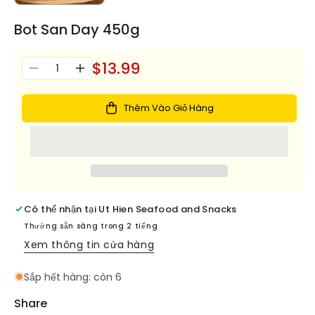
Bot San Day 450g
$13.99
Số
Giảm
Tăng
lượng
số
số
lượng
lượng
Thêm Vào Giỏ Hàng
cho
cho
Bot
Bot
San
San
Day
Day
450g
450g
Có thể nhận tại
Ut Hien Seafood and Snacks
Thường sẵn sàng trong 2 tiếng
Xem thông tin cửa hàng
Sắp hết hàng: còn 6
Share