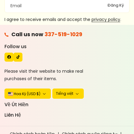
Đăng Ký
Email
I agree to receive emails and accept the
privacy policy
.
F
Call us now
337-519-1029
A
T
C
I
Follow us
E
K
B
T
O
O
Please visit their website to make real
O
K
purchases of their items.
K
Tiếng việt
Hoa Kỳ (USD $)
Về Út Hiền
Liên Hệ