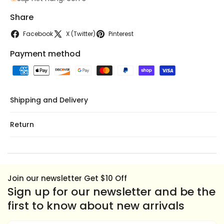
RICEPAPER
RICEPAPER
HOT
HOT
Share
SHRIMP
SHRIMP
SAU
SAU
Facebook
X (Twitter)
Pinterest
5.29OZ
5.29OZ
Payment method
Shipping and Delivery
Return
Join our newsletter Get $10 Off
Sign up for our newsletter and be the
first to know about new arrivals