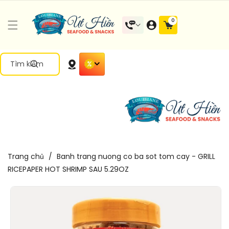
Đến Nội
0 mặt
0
Dung
hàng
Tìm kiếm
Trang chủ
/
Banh trang nuong co ba sot tom cay - GRILL
RICEPAPER HOT SHRIMP SAU 5.29OZ
Chuyển
Đến Thông
Tin Sản
Phẩm