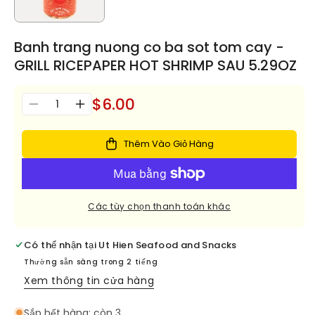
Banh trang nuong co ba sot tom cay -
GRILL RICEPAPER HOT SHRIMP SAU 5.29OZ
$6.00
Số
Giảm
Tăng
lượng
số
số
lượng
lượng
Thêm Vào Giỏ Hàng
cho
cho
Banh
Banh
trang
trang
nuong
nuong
Các tùy chọn thanh toán khác
co
co
ba
ba
sot
sot
Có thể nhận tại
Ut Hien Seafood and Snacks
tom
tom
Thường sẵn sàng trong 2 tiếng
cay
cay
Xem thông tin cửa hàng
-
-
GRILL
GRILL
Sắp hết hàng: còn 3