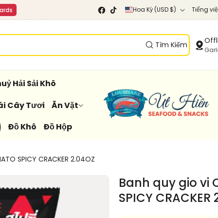
Q
N
Hoa Kỳ (USD $)
Tiếng việ
cards
F
T
u
g
a
i
c
k
ố
ô
Offl
e
T
Tìm Kiếm
c
n
Gar
b
o
o
k
g
n
o
i
g
uỷ Hải Sải Khô
k
a
ữ
ái Cây Tươi
Ăn Vặt
/
ị
Đồ Khô
Đồ Hộp
k
h
u
OMATO SPICY CRACKER 2.04OZ
v
Banh quy gio vi
ự
SPICY CRACKER 
c