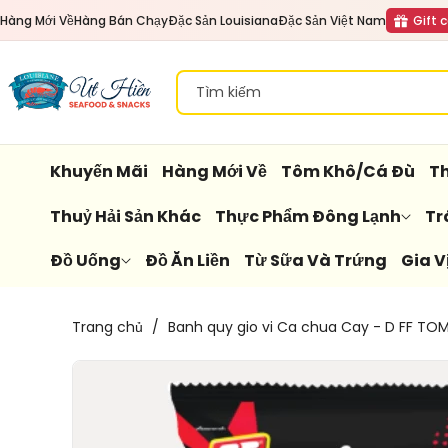
Đến Nội
Hàng Mới Về
Hàng Bán Chạy
Đặc Sản Louisiana
Đặc Sản Việt Nam
Gift 
Dung
Tìm kiếm
Khuyến Mãi
Hàng Mới Về
Tôm Khô/Cá Đù
Th
Thuỷ Hải Sản Khác
Thực Phẩm Đông Lạnh
Tr
Đồ Uống
Đồ Ăn Liền
Từ Sữa Và Trứng
Gia V
Chuyển
Trang chủ
/
Banh quy gio vi Ca chua Cay - D FF T
Đến
Thông
Tin Sản
Phẩm