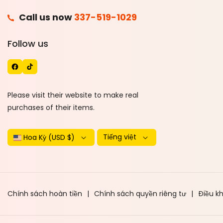
F
Call us now
337-519-1029
A
T
Follow us
C
I
E
K
B
T
O
O
Please visit their website to make real
O
K
purchases of their items.
K
Tiếng việt
Hoa Kỳ (USD $)
Chính sách hoàn tiền
Chính sách quyền riêng tư
Điều k