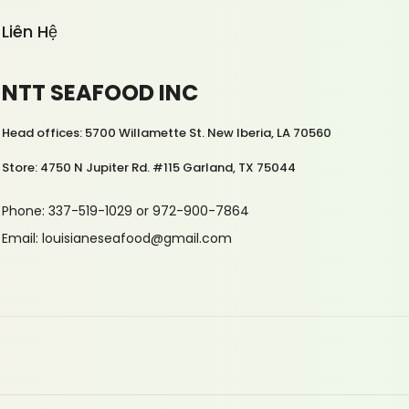
Liên Hệ
NTT SEAFOOD INC
Head offices: 5700 Willamette St. New Iberia, LA 70560
Store: 4750 N Jupiter Rd. #115 Garland, TX 75044
Phone: 337-519-1029 or 972-900-7864
Email: louisianeseafood@gmail.com