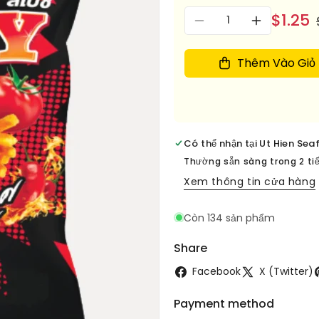
Số
$1.25
Giảm
Tăng
lượng
số
số
lượng
lượng
Thêm Vào Giỏ
cho
cho
Banh
Banh
quy
quy
gio
gio
vi
vi
Có thể nhận tại
Ut Hien Sea
Ca
Ca
chua
chua
Thường sẵn sàng trong 2 ti
Cay
Cay
Xem thông tin cửa hàng
-
-
D
D
Còn 134 sản phẩm
FF
FF
TOMATO
TOMATO
Share
SPICY
SPICY
CRACKER
CRACKER
Facebook
X (Twitter)
2.04OZ
2.04OZ
Payment method