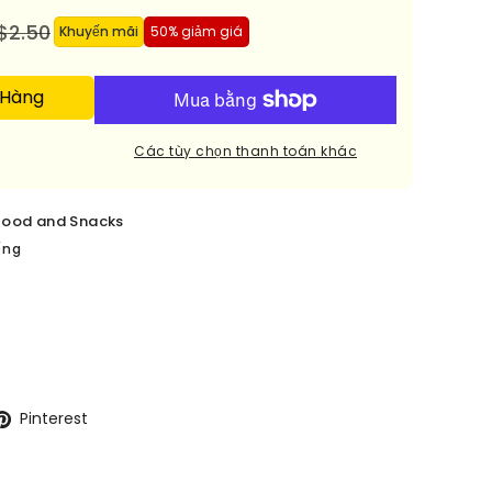
$2.50
Khuyến mãi
50% giảm giá
 Hàng
Các tùy chọn thanh toán khác
food and Snacks
ếng
Pinterest