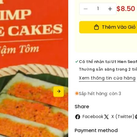
Số
$8.50
Giảm
Tăng
lượng
số
số
lượng
lượng
Thêm Vào Giỏ
cho
cho
Banh
Banh
Nam
Nam
Tom
Tom
Hue
Hue
Có thể nhận tại
Ut Hien Sea
-
-
Flat
Flat
Thường sẵn sàng trong 2 ti
Shrimp
Shrimp
Xem thông tin cửa hàng
Rice
Rice
Cakes
Cakes
Sắp hết hàng: còn 3
Bag
Bag
10pcs
10pcs
Share
Facebook
X (Twitter)
Payment method