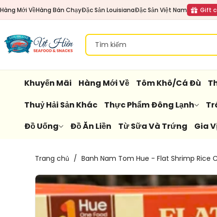
Đến Nội
Hàng Mới Về
Hàng Bán Chạy
Đặc Sản Louisiana
Đặc Sản Việt Nam
Gift 
Dung
Tìm kiếm
Khuyến Mãi
Hàng Mới Về
Tôm Khô/Cá Đù
Th
Thuỷ Hải Sản Khác
Thực Phẩm Đông Lạnh
Tr
Đồ Uống
Đồ Ăn Liền
Từ Sữa Và Trứng
Gia V
Chuyển
Trang chủ
/
Banh Nam Tom Hue - Flat Shrimp Rice 
Đến
Thông
Tin Sản
Phẩm