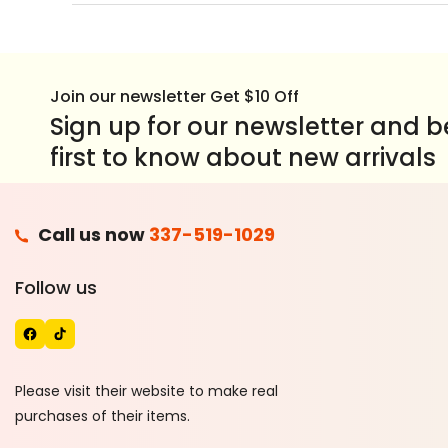
Join our newsletter Get $10 Off
Sign up for our newsletter and b
first to know about new arrivals
F
Call us now
337-519-1029
A
T
Follow us
C
I
E
K
B
T
O
O
Please visit their website to make real
O
K
purchases of their items.
K