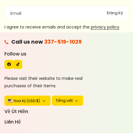
Đăng Ký
Email
I agree to receive emails and accept the
privacy policy
.
F
Call us now
337-519-1029
A
T
C
I
Follow us
E
K
B
T
O
O
Please visit their website to make real
O
K
purchases of their items.
K
Tiếng việt
Hoa Kỳ (USD $)
Về Út Hiền
Liên Hệ