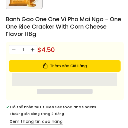
Banh Gao One One Vi Pho Mai Ngo - One
One Rice Cracker With Corn Cheese
Flavor 118g
$4.50
Số
Giảm
Tăng
lượng
số
số
lượng
lượng
Thêm Vào Giỏ Hàng
cho
cho
Banh
Banh
Gao
Gao
One
One
One
One
Vi
Vi
Pho
Pho
Có thể nhận tại
Ut Hien Seafood and Snacks
Mai
Mai
Thường sẵn sàng trong 2 tiếng
Ngo
Ngo
Xem thông tin cửa hàng
-
-