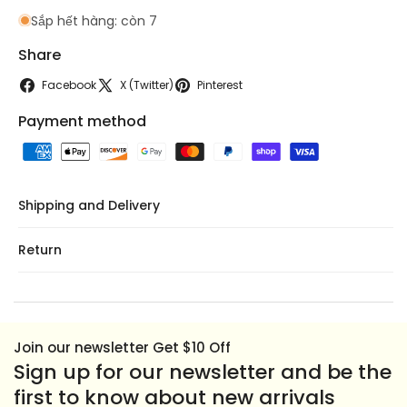
One
One
Sắp hết hàng: còn 7
One
One
Rice
Rice
Share
Cracker
Cracker
With
With
Facebook
X (Twitter)
Pinterest
Corn
Corn
Payment method
Cheese
Cheese
Flavor
Flavor
118g
118g
Shipping and Delivery
Return
Join our newsletter Get $10 Off
Sign up for our newsletter and be the
first to know about new arrivals