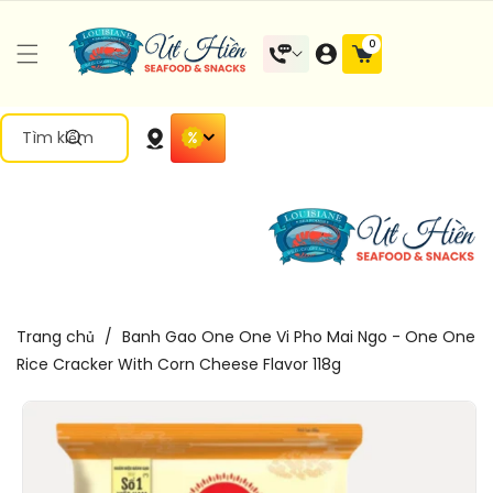
Đến Nội
0 mặt
0
Dung
hàng
Tìm kiếm
Trang chủ
/
Banh Gao One One Vi Pho Mai Ngo - One One
Rice Cracker With Corn Cheese Flavor 118g
Chuyển
Đến Thông
Tin Sản
Phẩm